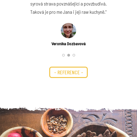
syrová strava povznášející a povzbudivá.
Michaela Benešová
Taková je pro me Jana i její raw kuchyně."
Veronika Dozbavová
- REFERENCE -