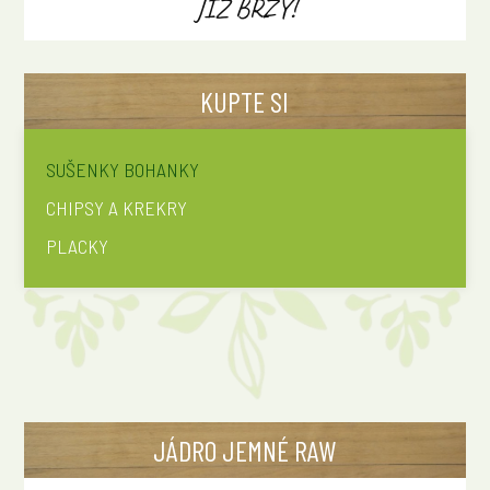
JIŽ BRZY!
KUPTE SI
SUŠENKY BOHANKY
CHIPSY A KREKRY
PLACKY
JÁDRO JEMNÉ RAW