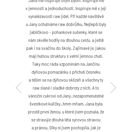
"Jana mě inspiruje svým bytím. Inspiruje mě
v jemnosti a jednoduchosti. Inspiruje mě v její
vynalézavosti raw jídel. Při každé návštěvě
u Jany ochutnáme raw dobrůtku. Nejlepší byly
jablíčkovo - pohankové sušenky, které se
nám skvěle hodily na dlouhou cestu, a ještě
pak i na svačinu do školy. Zajimavé je, jakou
mají hutnou strukturu s velmi jemnou chutí.
Taky moc ráda vzpomínám na Jančinu
dýňovou pomazánku s příchutí česneku
a těším se na dýňovou sklizeň a všechny ty
raw slané i sladké dobroty z nich. A to
vánoční cukroví od Jany..nezapomenutelné
Lucie El Gabbaniová
švestkové kuličky..hmm mňam. Jana byla
prostě první ženou, u které jsem poznala, že
se stravuje dlouhá léta syrovou stravou
a pránou. Diky ní jsem pochopila, jak je