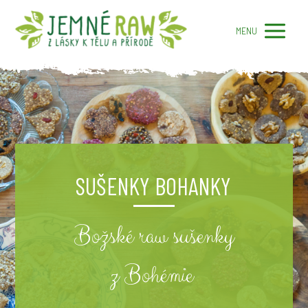
MENU
SUŠENKY BOHANKY
Božské raw sušenky
z Bohémie