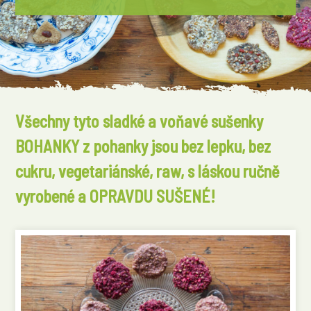
Všechny tyto sladké a voňavé sušenky
BOHANKY z pohanky jsou bez lepku, bez
cukru, vegetariánské, raw, s láskou ručně
vyrobené a OPRAVDU SUŠENÉ!