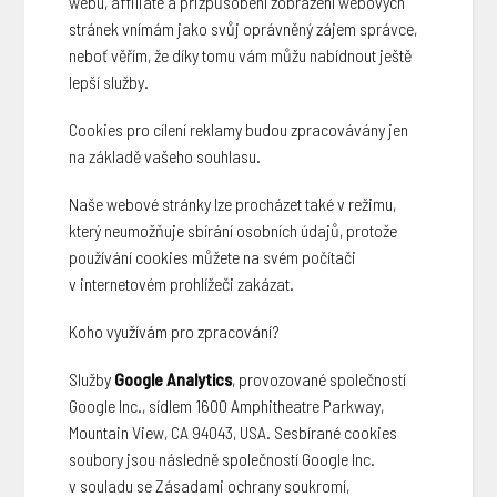
webu, affiliate a přizpůsobení zobrazení webových
stránek vnímám jako svůj oprávněný zájem správce,
neboť věřím, že díky tomu vám můžu nabídnout ještě
lepší služby.
Cookies pro cílení reklamy budou zpracovávány jen
na základě vašeho souhlasu.
Naše webové stránky lze procházet také v režimu,
který neumožňuje sbírání osobních údajů, protože
používání cookies můžete na svém počítači
v internetovém prohlížeči zakázat.
Koho využívám pro zpracování?
Služby
Google Analytics
, provozované společností
Google Inc., sídlem 1600 Amphitheatre Parkway,
Mountain View, CA 94043, USA. Sesbírané cookies
soubory jsou následně společností Google Inc.
v souladu se Zásadami ochrany soukromí,