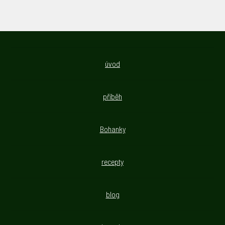
úvod
příběh
Bohanky
recepty
blog