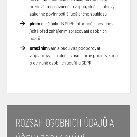
především oprávněného zájmu, plnění smlouvy,
zákonné povinnosti či uděleného souhlasu,
plním
dle článku 13 GDPR informační povinnost
ještě před zahájením zpracování osobních
údajů,
umožním
vám a budu vás podporovat
v uplatňování a plnění vašich práv podle zákona
o ochraně osobních údajů a GDPR
ROZSAH OSOBNÍCH ÚDAJŮ A