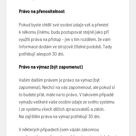
Právo na přenositelnost
Pokud byste chtěli své osobní údaje vzít a přenést
k někomu jinému, budu postupovat stejně jako při
využití práva na přístup - jen s tím rozdílem, že vám
informace dodám ve strojově čitelné podobě. Tady
potřebuji alespoň 30 dní.
Právo na výmaz (být zapomenut)
Vaším dalším právem je právo na výmaz (být
zapomenut). Nechci na vás zapomenout, ale pokud si
to budete přát, máte na to právo. V takovém případě
vymažu veškeré vaše osobní údaje ze svého systému
i ze systému všech dílčích zpracovatelů a záloh.
Na zajištění práva na výmaz potřebuji 30 dní.
V některých případech jsem vázán zákonnou