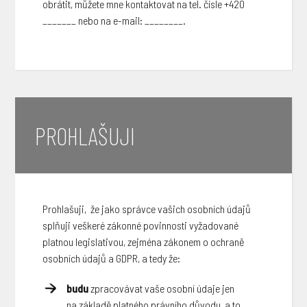
obrátit, můžete mne kontaktovat na tel. čísle +420
_______ nebo na e-mail: ________.
PROHLAŠUJI
Prohlašuji, že jako správce vašich osobních údajů
splňuji veškeré zákonné povinnosti vyžadované
platnou legislativou, zejména zákonem o ochraně
osobních údajů a GDPR, a tedy že:
budu
zpracovávat vaše osobní údaje jen
na základě platného právního důvodu, a to