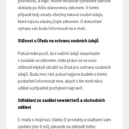
povinností, a např. musím evidovat vystavené daňové
doklady po lhůtu stanovenou zákonem. V tomto
případě tedy smažu všechny takové osobní údaje,
které nejsou vázány jiným zákonem. O dokončení
výmazu vás budu informovat na e-mail.
Stížnost u Úřadu na ochranu osobních údajů
Pokud máte pocit, že s vašimi údaji nezacházím
v souladu se zákonem, máte právo se se svou
stížností kdykoli obrátit na Úřad pro ochranu osobních
údajů. Budu moc rád, pokud nejprve budete o tomto
podezření informovat mne, abych s tím mohl něco
udělat a případné pochybení napravit.
Odhlášení ze zasílání newsletterů a obchodních
sdělení
E-maily s inspirací, články či produkty a službami vám
zasílám jste-li můj zákazník na základě mého