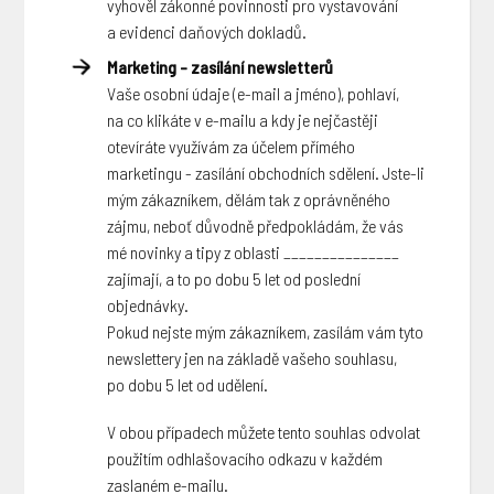
vyhověl zákonné povinnosti pro vystavování
a evidenci daňových dokladů.
Marketing - zasílání newsletterů
Vaše osobní údaje (e-mail a jméno), pohlaví,
na co klikáte v e-mailu a kdy je nejčastěji
otevíráte využívám za účelem přímého
marketingu - zasílání obchodních sdělení. Jste-li
mým zákazníkem, dělám tak z oprávněného
zájmu, neboť důvodně předpokládám, že vás
mé novinky a tipy z oblasti _______________
zajímají, a to po dobu 5 let od poslední
objednávky.
Pokud nejste mým zákazníkem, zasílám vám tyto
newslettery jen na základě vašeho souhlasu,
po dobu 5 let od udělení.
V obou případech můžete tento souhlas odvolat
použitím odhlašovacího odkazu v každém
zaslaném e-mailu.