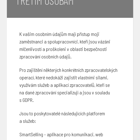
TŘETÍM OSOBÁM
K vašim osobním údajům mají přístup moji
zaměstnanci a spolupracovníci, kteří jsou vázáni
mlčenlivostí a proškoleni v oblasti bezpečnosti
zpracování osobních údajů.
Pro zajištění některých konkrétních zpracovatelských
operací, které nedokáži zajistit vlastními silami,
využívám služeb a aplikací zpracovatelů, kteří se
na dané zpracování specializují a jsou v souladu
s GDPR.
Jsou to poskytovatelé následujících platforem
a služeb:
SmartSelling - aplikace pro komunikaci, web