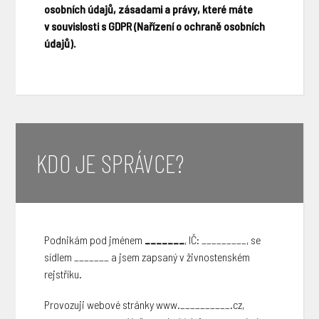
osobních údajů, zásadami a právy, které máte
v souvislosti s GDPR (Nařízení o ochraně osobních
údajů).
KDO JE SPRÁVCE?
Podnikám pod jménem
_______
, IČ: _________, se
sídlem _______ a jsem zapsaný v živnostenském
rejstříku.
Provozuji webové stránky www.__________.cz,