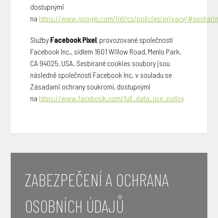
dostupnými
na
https://www.google.com/intl/cs/policies/privacy/#noshari
Služby
Facebook Pixel
, provozované společností
Facebook Inc., sídlem 1601 Willow Road, Menlo Park,
CA 94025, USA. Sesbírané cookies soubory jsou
následně společností Facebook Inc. v souladu se
Zásadami ochrany soukromí, dostupnými
na
https://www.facebook.com/full_data_use_policy
ZABEZPEČENÍ A OCHRANA
OSOBNÍCH ÚDAJŮ