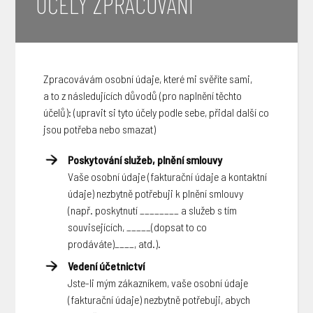
ÚČELY ZPRACOVÁNÍ
Zpracovávám osobní údaje, které mi svěříte sami,
a to z následujících důvodů (pro naplnění těchto
účelů):
(upravit si tyto účely podle sebe, přidal další co
jsou potřeba nebo smazat)
Poskytování služeb, plnění smlouvy
Vaše osobní údaje (fakturační údaje a kontaktní
údaje) nezbytně potřebuji k plnění smlouvy
(např. poskytnutí ________ a služeb s tím
souvisejících, _____
(dopsat to co
prodáváte)
____, atd.).
Vedení účetnictví
Jste-li mým zákazníkem, vaše osobní údaje
(fakturační údaje) nezbytně potřebuji, abych