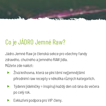
Co je JÁDRO Jemné Raw?
Jádro Jemné Raw je členská sekce pro všechny fandy
zdravého, chutného a jemného RAW jídla.
Můžete zde nalézt:
Živá knihovna, která se plní těmi nejjemnějšími
přírodními raw recepty v několika různých kategoriích.
Týdenní jídelníčky = inspirují každý den od rána do večera
po celý rok.
Exkluzivní podpora pro VIP členy.