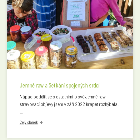
Jemné raw a Setkání spojených srdcí
Nápad podělit se s ostatními o své Jemné raw
stravovací objevy jsem v září 2022 krapet rozhýbala,
…
Celý článek