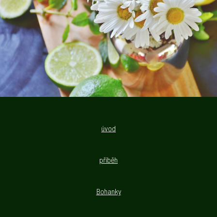
úvod
příběh
Bohanky