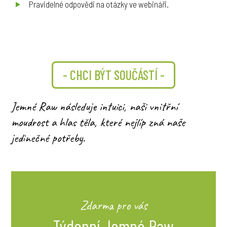
Pravidelné odpovědi na otázky ve webináři.
- CHCI BÝT SOUČÁSTÍ -
Jemné Raw následuje intuici, naši vnitřní
moudrost a hlas těla, které nejlíp zná naše
jedinečné potřeby.
Zdarma pro vás
Týdenní Jemné Raw