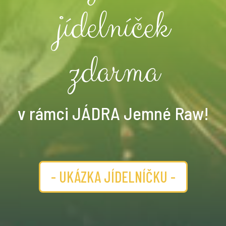
jídelníček
zdarma
v rámci JÁDRA Jemné Raw!
- UKÁZKA JÍDELNÍČKU -