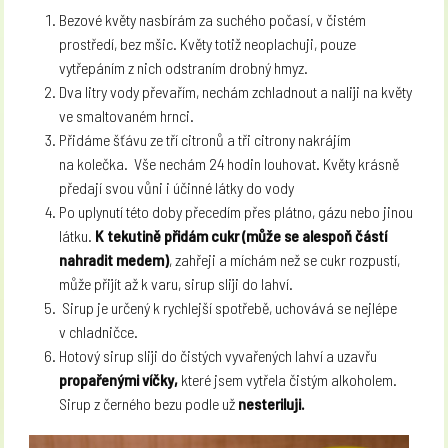
Bezové květy nasbírám za suchého počasí, v čistém
prostředí, bez mšic. Květy totiž neoplachuji, pouze
vytřepáním z nich odstraním drobný hmyz.
Dva litry vody převařím, nechám zchladnout a naliji na květy
ve smaltovaném hrnci.
Přidáme šťávu ze tří citronů a tři citrony nakrájím
na kolečka. Vše nechám 24 hodin louhovat. Květy krásně
předají svou vůni i účinné látky do vody
Po uplynutí této doby přecedím přes plátno, gázu nebo jinou
látku.
K tekutině přidám cukr (může se alespoň částí
nahradit medem)
, zahřeji a míchám než se cukr rozpustí,
může přijít až k varu, sirup sliji do lahví.
Sirup je určený k rychlejší spotřebě, uchovává se nejlépe
v chladničce.
Hotový sirup sliji do čistých vyvařených lahví a uzavřu
propařenými víčky,
které jsem vytřela čistým alkoholem.
Sirup z černého bezu podle už
nesteriluji.