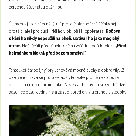
červenou šťavnatou dužninou.
Černý bez je velmi ceněný keř pro své blahodárné účinky nejen
pro tělo, ale i pro duši.
Měl ho v oblibě i Hippokrates.
Kočovní
cikáni ho nikdy nepoužili na oheň, uctívali ho jako magický
strom.
Naši čeští předci úctu k němu vyjádřili pořekadlem:
„Před
heřmánkem klekni, před bezem smekni.“
Tento „keř čarodějný“ prý uchovává mocné duchy a dobré víly. .
Z
bezového dřeva se proto vyráběly kolébky pro děti ve víře, že
duch stromu ochrání miminko. Nevěsta dostávala ke svatbě dvě
sazenice bezu. Jednu měla zasadit před okny a druhou u stodoly.