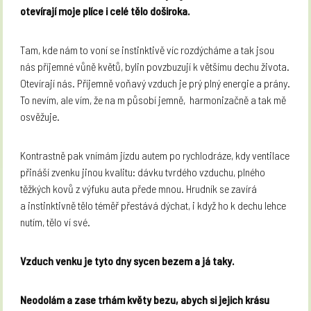
otevírají moje plíce i celé tělo doširoka.
Tam, kde nám to voní se instinktivě víc rozdýcháme a tak jsou
nás příjemné vůně květů, bylin povzbuzují k většímu dechu života.
Otevírají nás. Příjemně voňavý vzduch je prý plný energie a prány.
To nevím, ale vím, že na m působí jemně,
harmonizačně a tak mě
osvěžuje.
Kontrastně pak vnímám jízdu autem po rychlodráze, kdy ventilace
přináší zvenku jinou kvalitu: dávku tvrdého vzduchu, plného
těžkých kovů z výfuku auta přede mnou. Hrudník se zavírá
a instinktivně tělo téměř přestává dýchat, i když ho k dechu lehce
nutím, tělo ví své.
Vzduch venku
je tyto dny sycen bezem a já taky.
Neodolám a zase trhám květy bezu, abych si jejich krásu