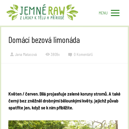
MENU
Domácí bezová limonáda
Jana Matasová
3809x
0 Komentářů
Květen / červen. Bílá projasňuje zelené koruny stromů. A také
černý bez zněžněl drobnými bělounkými květy, jejichž půvab
spatříte jen, když se k nim přiblížíte.