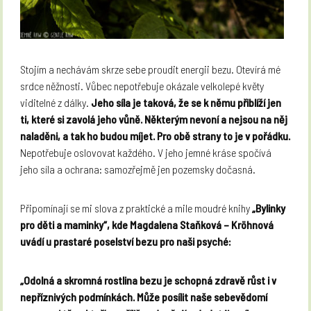
Stojím a nechávám skrze sebe proudit energii bezu. Otevírá mé
srdce něžnosti. Vůbec nepotřebuje okázale velkolepé květy
viditelné z dálky.
Jeho síla je taková, že se k němu přiblíží jen
ti, které si zavolá jeho vůně. Některým nevoní a nejsou na něj
naladěni, a tak ho budou míjet. Pro obě strany to je v pořádku.
Nepotřebuje oslovovat každého. V jeho jemné kráse spočívá
jeho síla a ochrana: samozřejmě jen pozemsky dočasná.
Připomínají se mi slova z praktické a mile moudré knihy
„Bylinky
pro děti a maminky“, kde Magdalena Staňková – Kröhnová
uvádí u prastaré poselství bezu pro naši psyché:
„Odolná a skromná rostlina bezu je schopná zdravě růst i v
nepříznivých podmínkách. Může posílit naše sebevědomí