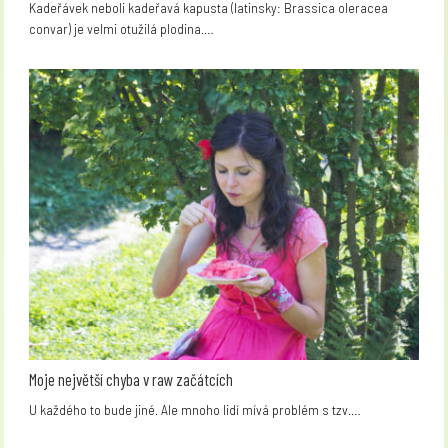
Kadeřávek neboli kadeřavá kapusta (latinsky: Brassica oleracea
convar) je velmi otužilá plodina.…
Moje největší chyba v raw začátcích
U každého to bude jiné. Ale mnoho lidí mívá problém s tzv.…