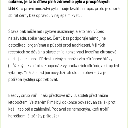
cukrem, je tato šťáva plná zdravého pylu a prospěšných
látek.
To právě množství pylu určuje kvalitu sirupu, proto je dobré
sbírat černý bez opravdu v nejlepším květu.
Šťáva pak může mít i pylové usazeniny, ale to není vůbec
na závadu, spíše naopak. Černý bez podporuje mimo jiné
detoxikaci organismu a působí proti nachlazení. V jiných
receptech se dává na okyselení a konzervaci kyselina citrónová,
ale tu jsme nahradili dostatečným množstvím citrónové šťávy
(může být i kvalitní zakoupená z vymačkaných citrónů) a sirup byl
výborný. Možná snad jen nevydrží tak dlouho otevřený a je
potřeba rychleji spotřebovat.
Bezový sirup vařili naši předkové už v 8. století před naším
letopočtem. Ve starém Římě byl dokonce považován za lék proti
kašli, teplotě a zahlenění. Podával se nemocným, kteří trpěli
horečkami či záněty průdušek.