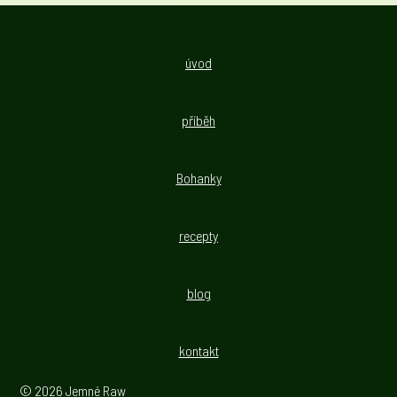
úvod
příběh
Bohanky
recepty
blog
kontakt
© 2026 Jemné Raw