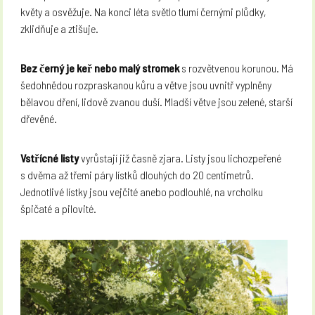
květy a osvěžuje. Na konci léta světlo tlumí černými plůdky,
zklidňuje a ztišuje.
Bez černý je keř nebo malý stromek
s rozvětvenou korunou. Má
šedohnědou rozpraskanou kůru a větve jsou uvnitř vyplněny
bělavou dření, lidově zvanou duší. Mladší větve jsou zelené, starší
dřevěné.
Vstřícné listy
vyrůstají již časně zjara. Listy jsou lichozpeřené
s dvěma až třemi páry lístků dlouhých do 20 centimetrů.
Jednotlivé lístky jsou vejčité anebo podlouhlé, na vrcholku
špičaté a pilovité.