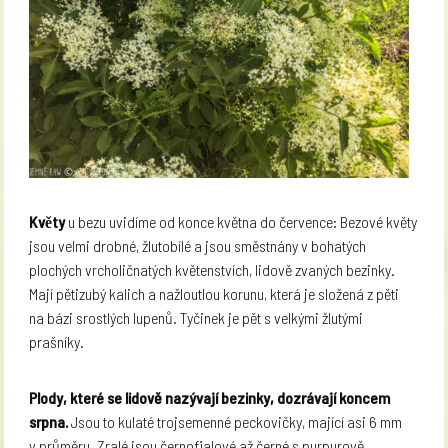
Květy
u bezu uvidíme od konce května do července: Bezové květy
jsou velmi drobné, žlutobílé a jsou směstnány v bohatých
plochých vrcholičnatých květenstvích, lidově zvaných bezinky.
Mají pětizubý kalich a nažloutlou korunu, která je složená z pěti
na bázi srostlých lupenů. Tyčinek je pět s velkými žlutými
prašníky.
Plody, které se lidově nazývají bezinky, dozrávají koncem
srpna.
Jsou to kulaté trojsemenné peckovičky, mající asi 6 mm
v průměru. Zralé jsou černofialové až černé s purpurově