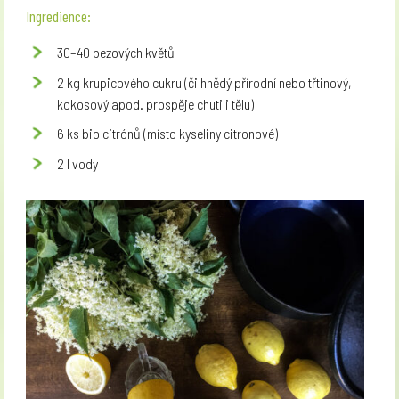
Ingredience
:
30–40 bezových květů
2 kg krupicového cukru (či hnědý přírodní nebo třtinový,
kokosový apod. prospěje chuti i tělu)
6 ks bio citrónů (místo kyseliny citronové)
2 l vody