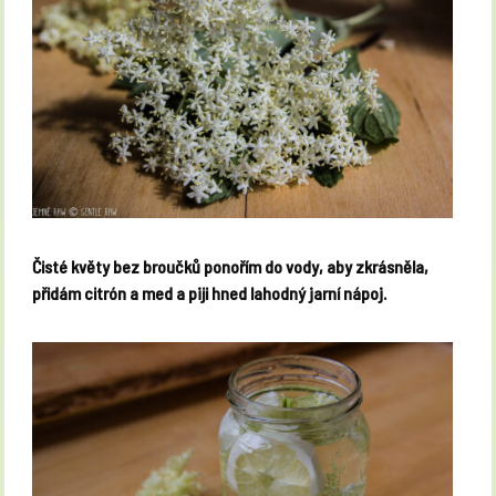
Čisté květy bez broučků ponořím do vody, aby zkrásněla,
přidám citrón a med a piji hned lahodný jarní nápoj.