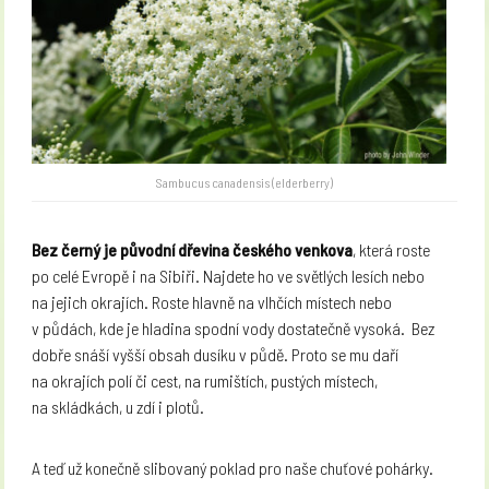
Sambucus canadensis (elderberry)
Bez černý je původní dřevina českého venkova
, která roste
po celé Evropě i na Sibiři. Najdete ho ve světlých lesích nebo
na jejich okrajích. Roste hlavně na vlhčích místech nebo
v půdách, kde je hladina spodní vody dostatečně vysoká.
Bez
dobře snáší vyšší obsah dusíku v půdě. Proto se mu daří
na okrajích polí či cest, na rumištích, pustých místech,
na skládkách, u zdí i plotů.
A teď už konečně slibovaný poklad pro naše chuťové pohárky.