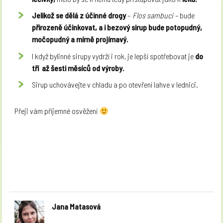
Jelikož se dělá z účinné drogy
–
Flos sambuci –
bude
přirozeně účinkovat, a i
bezový sirup bude potopudný,
močopudný a mírně projímavý.
I když bylinné sirupy vydrží i rok, je lepší spotřebovat je
do
tří až šesti měsíců od výroby.
Sirup uchovávejte v chladu a po otevření lahve v lednici.
Přeji vám příjemné osvěžení
Jana Matasová