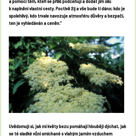
a pomoci těm, kteří se příliš podceňují a dodat jim sílu
k naplnění vlastní cesty. Poctivě žij a vše bude ti dáno; kdo je
spolehlivý, kdo trvale navozuje atmosféru důvěry a bezpečí,
ten je vyhledáván a ceněn.“
Uvědomuji si, jak mi květy bezu pomáhají hlouběji dýchat, jak
se té sladké vůni smíchané s vlahým jarním vzduchem