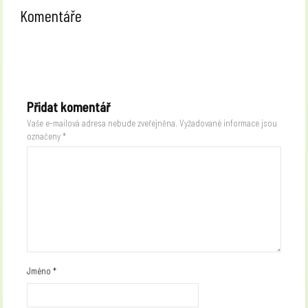
Komentáře
Přidat komentář
Vaše e-mailová adresa nebude zveřejněna.
Vyžadované informace jsou
označeny
*
Jméno
*