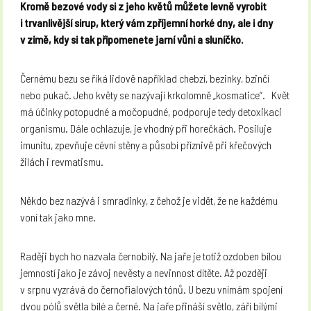
Kromě bezové vody si z jeho květů můžete levně vyrobit
i trvanlivější sirup, který vám zpříjemní horké dny, ale i dny
v zimě, kdy si tak připomenete jarní vůni a sluníčko.
Černému bezu se říká lidově například chebzí, bezinky, bzinčí
nebo pukač. Jeho květy se nazývají krkolomně „kosmatice“.
Květ
má účinky potopudné a močopudné, podporuje tedy detoxikaci
organismu. Dále ochlazuje, je vhodný při horečkách. Posiluje
imunitu, zpevňuje cévní stěny a působí příznivě při křečových
žilách i revmatismu.
Někdo bez nazývá i smradinky, z čehož je vidět, že ne každému
voní tak jako mne.
Raději bych ho nazvala černobílý. Na jaře je totiž ozdoben bílou
jemností jako je závoj nevěsty a nevinnost dítěte. Až později
v srpnu vyzrává do černofialových tónů. U bezu vnímám spojení
dvou pólů světla bílé a černé. Na jaře přináší světlo, září bílými