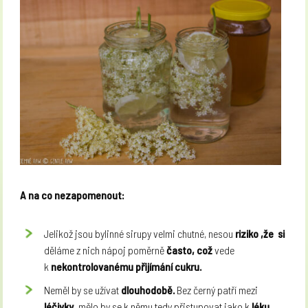
A na co nezapomenout:
Jelikož jsou bylinné sirupy velmi chutné
, n
esou
riziko
,že
si
děláme z nich nápoj poměrně
často, což
vede
k
nekontrolovanému přijímání cukru.
Neměl by se užívat
dlouhodobě.
Bez černý patří mezi
léčivky,
mělo by se k němu tedy přistupovat jako k
léku.