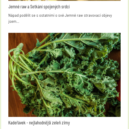
Jemné raw a Setkání spojených srdcí
Nápad podělit se s ostatními o své Jemné raw stravovací objevy
jsem…
Kadeřávek - nejlahodnější zeleň zimy