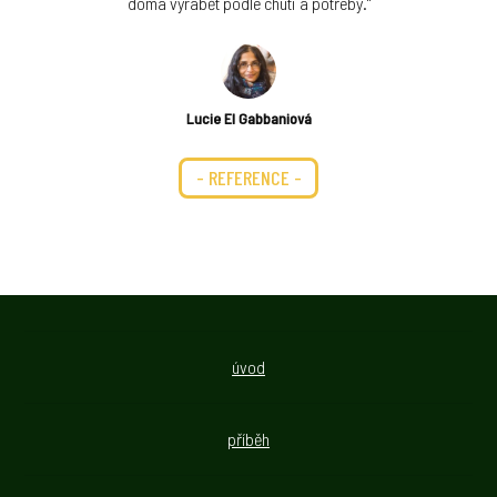
doma vyrábět podle chuti a potřeby."
Lucie El Gabbaniová
- REFERENCE -
úvod
příběh