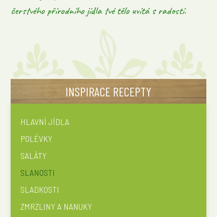
čerstvého přírodního jídla tvé tělo uvítá s radostí.
INSPIRACE RECEPTY
HLAVNÍ JÍDLA
POLÉVKY
SALÁTY
SLANOSTI
SLADKOSTI
ZMRZLINY A NANUKY