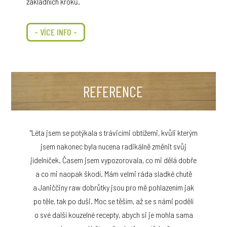
základních kroků.
- VÍCE INFO -
REFERENCE
"Léta jsem se potýkala s trávicími obtížemi, kvůli kterým
jsem nakonec byla nucena radikálně změnit svůj
jídelníček. Časem jsem vypozorovala, co mi dělá dobře
a co mi naopak škodí. Mám velmi ráda sladké chutě
a Janiččiny raw dobrůtky jsou pro mě pohlazením jak
po těle, tak po duši. Moc se těším, až se s námi podělí
o své další kouzelné recepty, abych si je mohla sama