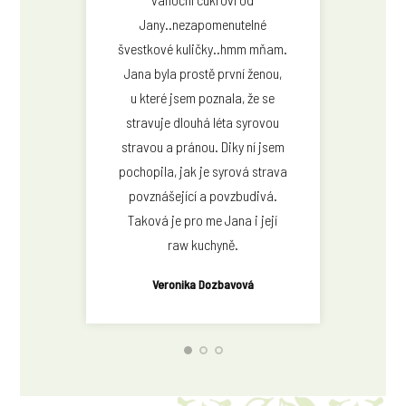
Jany..nezapomenutelné
švestkové kuličky..hmm mňam.
Jana byla prostě první ženou,
u které jsem poznala, že se
stravuje dlouhá léta syrovou
Michaela Benešová
stravou a pránou. Diky ní jsem
navlnachsvetla.cz
pochopila, jak je syrová strava
povznášející a povzbudivá.
Taková je pro me Jana i její
raw kuchyně.
Veronika Dozbavová