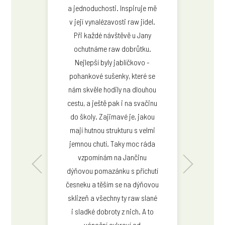
a jednoduchosti. Inspiruje mě
v její vynalézavosti raw jídel.
Při každé návštěvě u Jany
ochutnáme raw dobrůtku.
Nejlepší byly jablíčkovo -
pohankové sušenky, které se
nám skvěle hodily na dlouhou
cestu, a ještě pak i na svačinu
do školy. Zajimavé je, jakou
mají hutnou strukturu s velmi
jemnou chutí. Taky moc ráda
vzpomínám na Jančinu
dýňovou pomazánku s příchutí
česneku a těším se na dýňovou
Lucie El Gabbaniová
sklizeň a všechny ty raw slané
i sladké dobroty z nich. A to
vánoční cukroví od