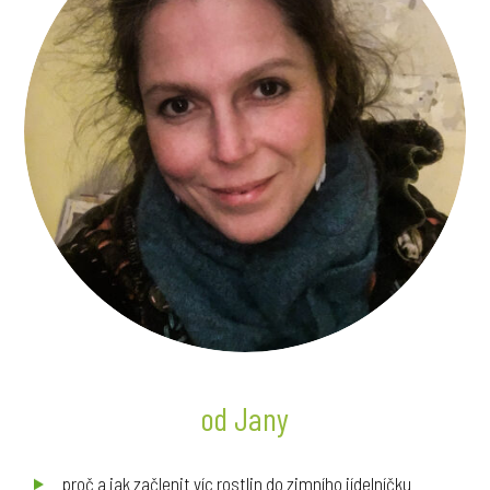
od Jany
proč a jak začlenit víc rostlin do zimního jídelníčku