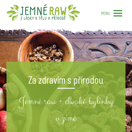
MENU
Za zdravím s přírodou
Jemné raw + divoké bylinky
v zimě