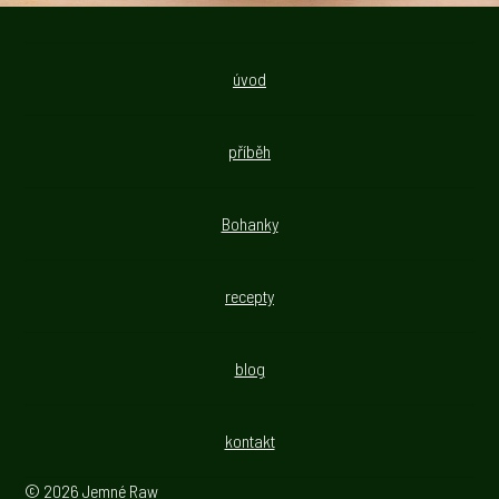
úvod
příběh
Bohanky
recepty
blog
kontakt
© 2026 Jemné Raw