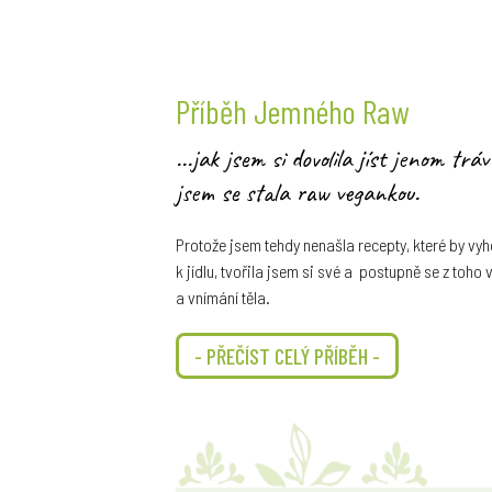
Příběh Jemného Raw
...jak jsem si dovolila jíst jenom tr
jsem se stala raw vegankou.
Protože jsem tehdy nenašla recepty, které by v
k jídlu, tvořila jsem si své a postupně se z toho
a vnímání těla.
- PŘEČÍST CELÝ PŘÍBĚH -