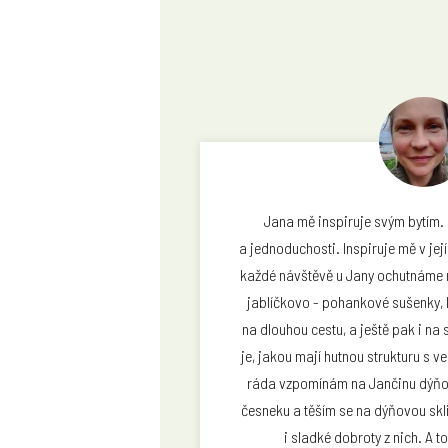
Léta jsem se potýkala s trávicími 
Jana mě inspiruje svým bytím. 
a jednoduchosti. Inspiruje mě v její
nakonec byla nucena radikálně změ
každé návštěvě u Jany ochutnáme r
jsem vypozorovala, co mi dělá do
Mám velmi ráda sladké chutě a Ja
jablíčkovo - pohankové sušenky, 
pro mě pohlazením jak po těle, tak 
na dlouhou cestu, a ještě pak i na
je, jakou mají hutnou strukturu s v
s námi podělí o své další kouzelné
ráda vzpomínám na Jančinu dýňo
sama doma vyrábět podle
česneku a těším se na dýňovou skl
Lucie El Gabb
i sladké dobroty z nich. A t