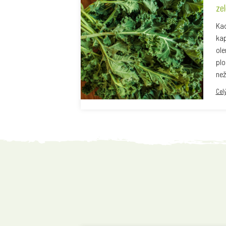
ze
Kad
kap
ole
plo
než
Cel