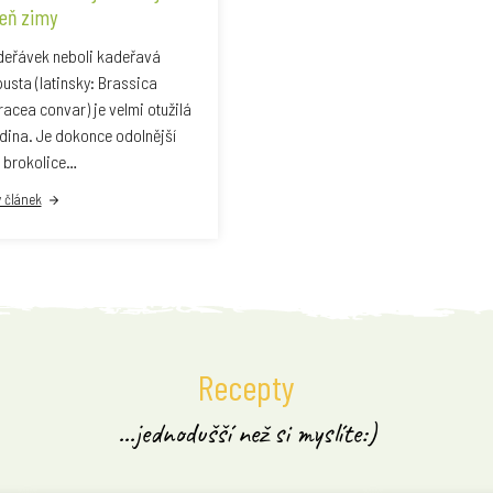
leň zimy
eřávek neboli kadeřavá
usta (latinsky: Brassica
racea convar) je velmi otužilá
dina. Je dokonce odolnější
 brokolice…
ý článek
Recepty
...jednodušší než si myslíte:)