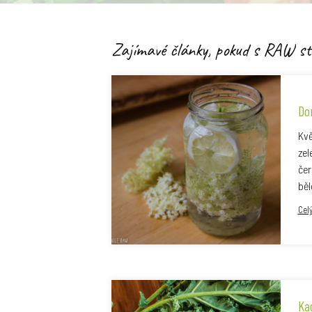
Zajímavé články, pokud s RAW st
Do
Kvě
zel
čer
běl
Cel
Ka