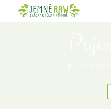
Příjem
Způsob stravování, 