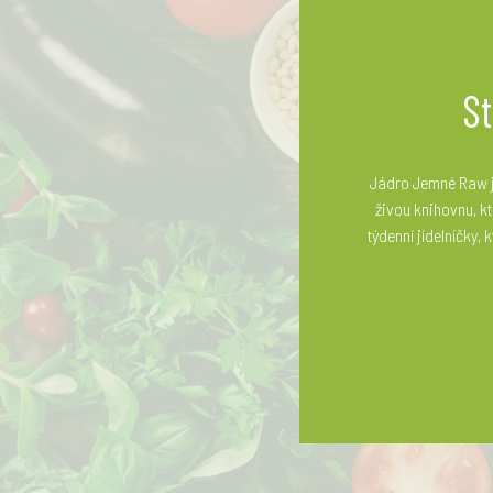
S
Jádro Jemné Raw je
živou knihovnu, kt
týdenní jídelníčky,