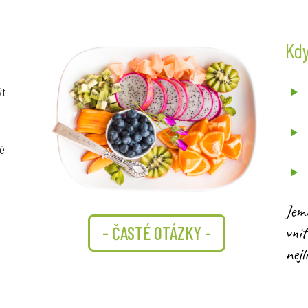
Kd
ýt
né
Jemn
- ČASTÉ OTÁZKY -
vnit
nejl