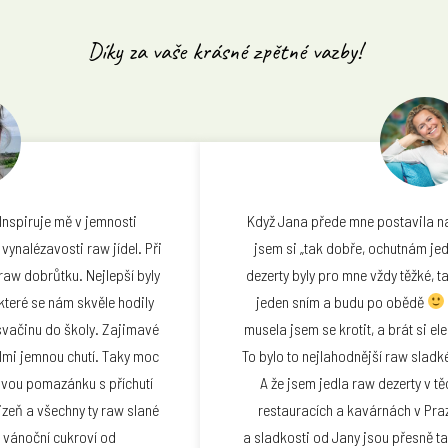
Díky za vaše krásné zpětné vazby!
obtížemi, kvůli kterým jsem
Inspiruje mě v jemnosti
Když Jana přede mne postavila na
 vynalézavosti raw jídel. Při
nit svůj jídelníček. Časem
jsem si „tak dobře, ochutnám jed
aw dobrůtku. Nejlepší byly
bře a co mi naopak škodí.
dezerty byly pro mne vždy těžké, ta
niččiny raw dobrůtky jsou
které se nám skvěle hodily
jeden sním a budu po obědě
po duši. Moc se těším, až se
 svačinu do školy. Zajimavé
musela jsem se krotit, a brát si el
elmi jemnou chutí. Taky moc
 recepty, abych si je mohla
To bylo to nejlahodnější raw sladk
vou pomazánku s příchutí
 chuti a potřeby.
A že jsem jedla raw dezerty v t
izeň a všechny ty raw slané
restauracích a kavárnách v Pra
aniová
o vánoční cukroví od
a sladkosti od Jany jsou přesně t