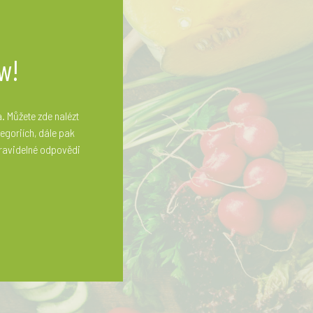
w!
. Můžete zde nalézt
tegoriích, dále pak
 pravidelné odpovědi