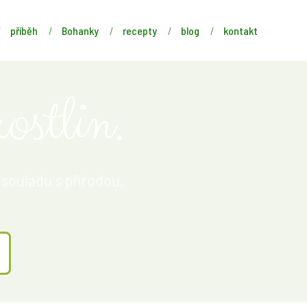
příběh
Bohanky
recepty
blog
kontakt
ostlin.
 souladu s přírodou.