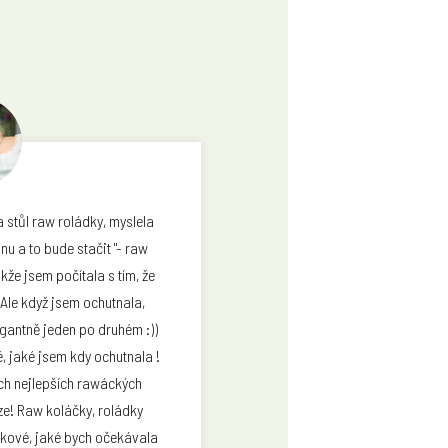
 stůl raw roládky, myslela
nu a to bude stačit "- raw
kže jsem počítala s tím, že
Ale když jsem ochutnala,
egantně jeden po druhém :))
é, jaké jsem kdy ochutnala !
ěch nejlepších rawáckých
ze! Raw koláčky, roládky
akové, jaké bych očekávala