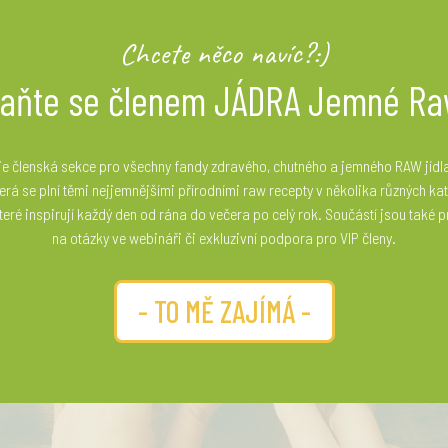
Chcete něco navíc?:)
taňte se členem JÁDRA Jemné Ra
 členská sekce pro všechny fandy zdravého, chutného a jemného RAW jídla
erá se plní těmi nejjemnějšími přírodními raw recepty v několika různých ka
 které inspirují každý den od rána do večera po celý rok. Součástí jsou také
na otázky ve webináři či exkluzivní podpora pro VIP členy.
- TO MĚ ZAJÍMÁ -