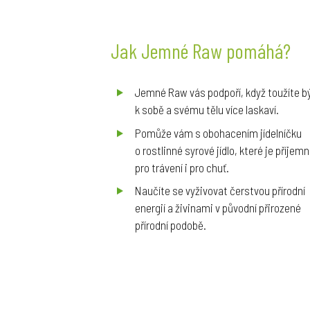
Jak Jemné Raw pomáhá?
Jemné Raw vás podpoří, když toužíte b
k sobě a svému tělu více laskaví.
Pomůže vám s obohacením jídelníčku
o rostlinné syrové jídlo, které je příjem
pro trávení i pro chuť.
Naučíte se vyživovat čerstvou přírodní
energií a živinami v původní přirozené
přírodní podobě.