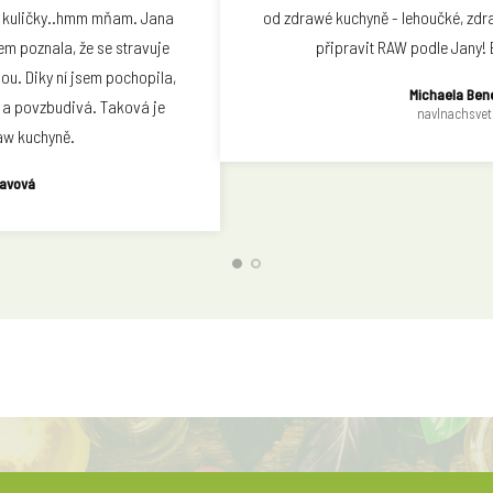
 kuličky..hmm mňam. Jana
od zdrawé kuchyně - lehoučké, zdra
sem poznala, že se stravuje
připravit RAW podle Jany!
ou. Diky ní jsem pochopila,
Michaela Ben
í a povzbudivá. Taková je
navlnachsvet
raw kuchyně.
bavová