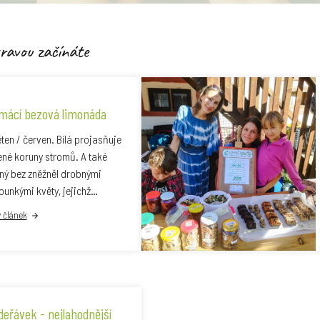
ravou začínáte
mácí bezová limonáda
ten / červen. Bílá projasňuje
ené koruny stromů. A také
ný bez zněžněl drobnými
ounkými květy, jejichž…
ý článek
deřávek - nejlahodnější