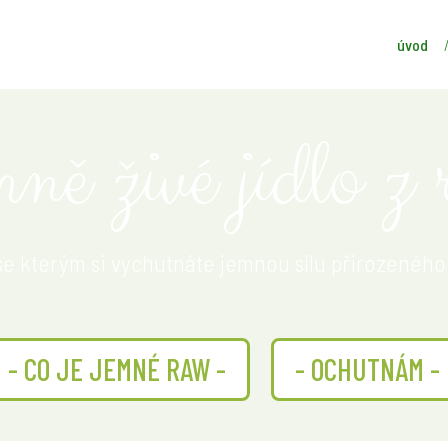
úvod
ně živé jídlo z r
se kterým si vychutnáte jemnou sílu přirozeného
- CO JE JEMNÉ RAW -
- OCHUTNÁM -