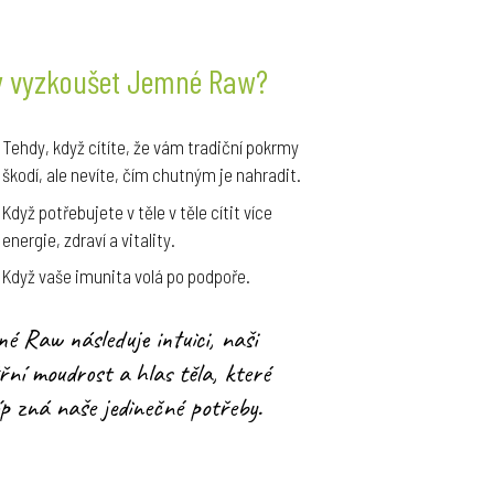
y vyzkoušet Jemné Raw?
Tehdy, když cítíte, že vám tradiční pokrmy
škodí, ale nevíte, čím chutným je nahradit.
Když potřebujete v těle v těle cítit více
energie, zdraví a vitality.
Když vaše imunita volá po podpoře.
é Raw následuje intuici, naši
řní moudrost a hlas těla, které
íp zná naše jedinečné potřeby.