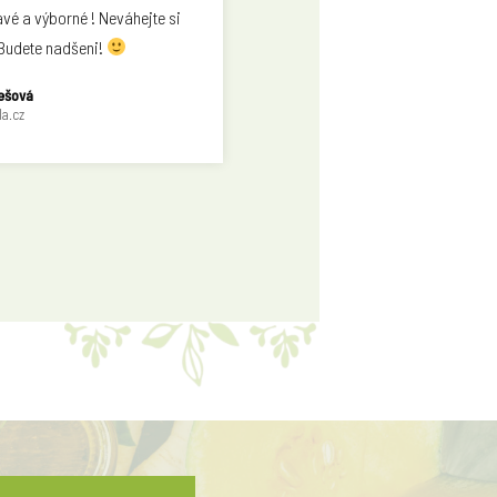
vé a výborné ! Neváhejte si
 Budete nadšeni!
ešová
la.cz