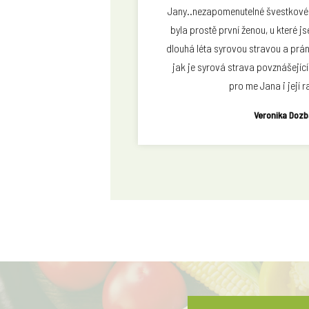
Jany..nezapomenutelné švestkové
byla prostě první ženou, u které j
dlouhá léta syrovou stravou a prán
jak je syrová strava povznášejíc
pro me Jana i její 
Veronika Doz