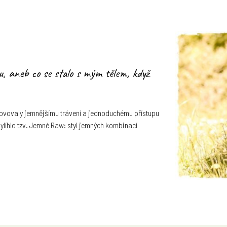
ávu, aneb co se stalo s mým tělem, když
yhovovaly jemnějšímu trávení a jednoduchému přístupu
 vylíhlo tzv. Jemné Raw: styl jemných kombinací