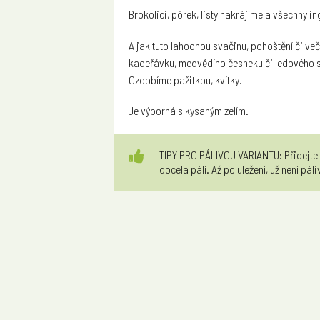
Brokolici, pórek, listy nakrájíme a všechny 
A jak tuto lahodnou svačinu, pohoštění či več
kadeřávku, medvědího česneku či ledového sa
Ozdobíme pažitkou, kvítky.
Je výborná s kysaným zelím.
TIPY PRO PÁLIVOU VARIANTU: Přidejte 
docela pálí. Aź po uležení, už není páli