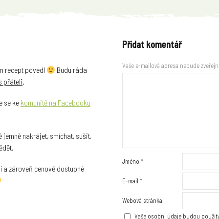
Přidat komentář
Vaše e-mailová adresa nebude zveřejn
ám recept povedl
Budu ráda
s přáteli
.
te se ke
komunitě na Facebooku
ě jemně nakrájet, smíchat, sušit,
vědět.
Jméno
*
itní a zároveň cenově dostupné
E-mail
*
Webová stránka
Vaše osobní údaje budou použity