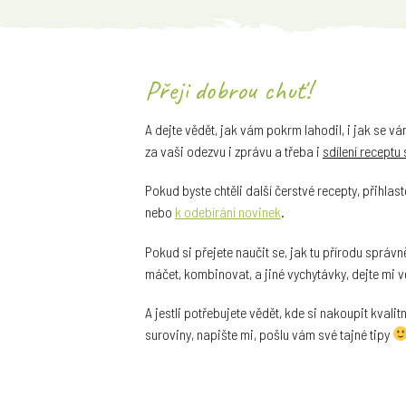
Přeji dobrou chuť!
A dejte vědět, jak vám pokrm lahodil, i jak se v
za vaši odezvu i zprávu a třeba i
sdílení receptu 
Pokud byste chtěli další čerstvé recepty, přihlas
nebo
k odebírání novinek
.
Pokud si přejete naučit se, jak tu přírodu správn
máčet, kombinovat, a jiné vychytávky, dejte mi 
A jestli potřebujete vědět, kde si nakoupit kval
suroviny, napište mi, pošlu vám své tajné tipy