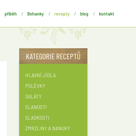
příběh
Bohanky
recepty
blog
kontakt
KATEGORIE RECEPTŮ
HLAVNÍ JÍDLA
u
POLÉVKY
SALÁTY
SLANOSTI
SLADKOSTI
ZMRZLINY A NANUKY