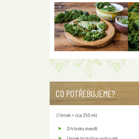
CO POTŘEBUJEME?
(1 hrnek = cca 250 ml)
3/4 hrnku mandlí
1 hrnek brokolice vrchovatě