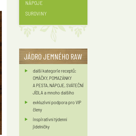
NÁPOJE
SUROVINY
JÁDRO JEMNÉHO RAW
další kategorie receptů:
OMÁČKY, POMAZÁNKY
A PESTA, NÁPOJE, SVÁTEČNÍ
JÍDLA a mnoho dalšího
exkluzivní podpora pro VIP
členy
inspirativní týdenní
jídelníčky