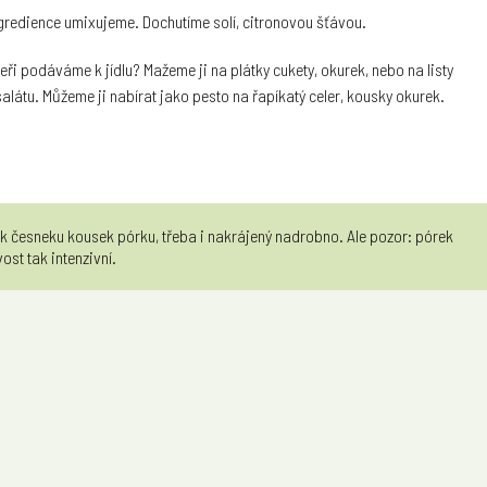
ingredience umixujeme. Dochutíme solí, citronovou šťávou.
eři podáváme k jídlu? Mažeme ji na plátky cukety, okurek, nebo na listy
látu. Můžeme ji nabírat jako pesto na řapíkatý celer, kousky okurek.
k česneku kousek pórku, třeba i nakrájený nadrobno. Ale pozor: pórek
vost tak intenzivní.