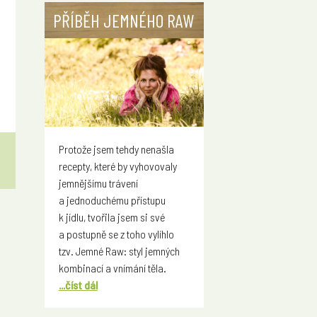
PŘÍBĚH JEMNÉHO RAW
Protože jsem tehdy nenašla
recepty, které by vyhovovaly
jemnějšímu trávení
a jednoduchému přístupu
k jídlu, tvořila jsem si své
a postupně se z toho vylíhlo
tzv. Jemné Raw: styl jemných
kombinací a vnímání těla.
...číst dál