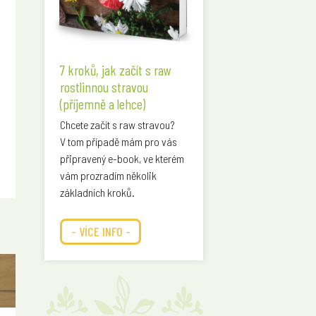
7 kroků, jak začít s raw
rostlinnou stravou
(příjemně a lehce)
Chcete začít s raw stravou?
V tom případě mám pro vás
připravený e-book, ve kterém
vám prozradím několik
základních kroků.
- VÍCE INFO -