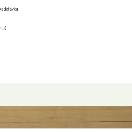
 kadeřávku
e
eku)