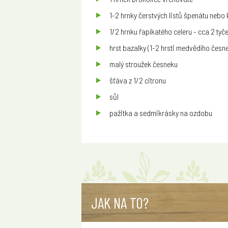
1-2 hrnky čerstvých listů špenátu nebo
1/2 hrnku řapíkatého celeru - cca 2 tyč
hrst bazalky (1-2 hrsti medvědího česn
malý stroužek česneku
šťáva z 1/2 citronu
sůl
pažitka a sedmikrásky na ozdobu
JAK NA TO?