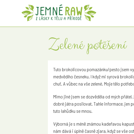
Zelené potěšení
Tuto brokolicovou pomazánku/pesto jsem vymys
medvědího česneku. I když mi syrová brokolic
chuť. A vůbec na vše zelené. Moje tělo potřeb
Mimo jiné jsem se dozvěděla od mých přátel, ž
dobré játra posilovat. Tahle informace, jen po
tuto lahůdku se mnou.
Výborná je s méně známou kadeřavou kapust
nám dává i úplně časně zjara, když se vše ost