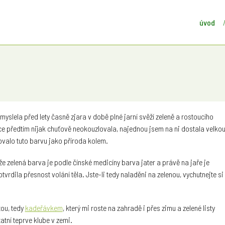
úvod
lela před lety časně zjara v době plné jarní svěží zeleně a rostoucího
e předtím nijak chuťově neokouzlovala, najednou jsem na ni dostala velko
ovalo tuto barvu jako příroda kolem.
e zelená barva je podle čínské medicíny barva jater a právě na jaře je
tvrdila přesnost volání těla. Jste-li tedy naladěni na zelenou, vychutnejte si
ou, tedy
kadeřávkem
, který mi roste na zahradě i přes zimu a zelené listy
atní teprve klube v zemi.