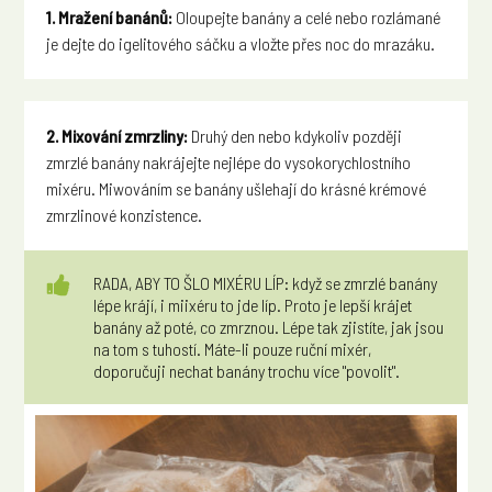
1. Mražení banánů:
Oloupejte banány a celé nebo rozlámané
je dejte do igelitového sáčku a vložte přes noc do mrazáku.
2. Mixování zmrzliny:
Druhý den nebo kdykoliv později
zmrzlé banány nakrájejte nejlépe do vysokorychlostního
mixéru. Miwováním se banány ušlehají do krásné krémové
zmrzlinové konzistence.
RADA, ABY TO ŠLO MIXÉRU LÍP: když se zmrzlé banány
lépe krájí, i miixéru to jde líp. Proto je lepší krájet
banány až poté, co zmrznou. Lépe tak zjistíte, jak jsou
na tom s tuhostí. Máte-li pouze ruční mixér,
doporučuji nechat banány trochu více "povolit".