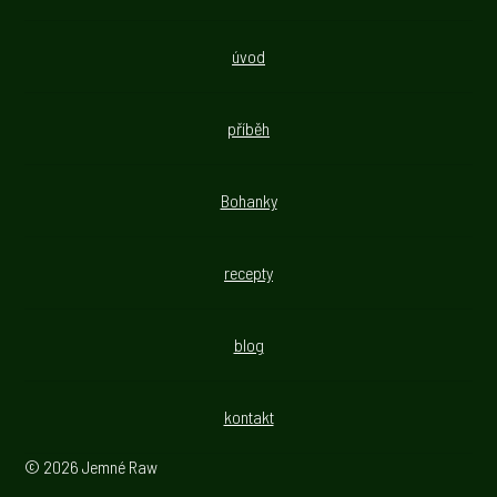
úvod
příběh
Bohanky
recepty
blog
kontakt
© 2026 Jemné Raw