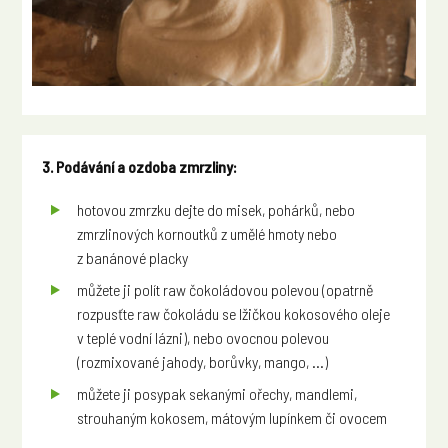
3. Podávání a ozdoba zmrzliny:
hotovou zmrzku dejte do misek, pohárků, nebo
zmrzlinových kornoutků z umělé hmoty nebo
z banánové placky
můžete ji polít raw čokoládovou polevou (opatrně
rozpusťte raw čokoládu se lžičkou kokosového oleje
v teplé vodní lázni), nebo ovocnou polevou
(rozmixované jahody, borůvky, mango, ...)
můžete ji posypak sekanými ořechy, mandlemi,
strouhaným kokosem, mátovým lupínkem či ovocem