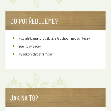
CO POTŘEBUJEME?
vyzrálé banány (tj. žluté, s trochou hnědých teček)
igelitový sáček
vysokorychlostní mixér
JAK NA TO?