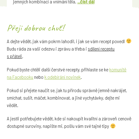
jemných kombinací a vnímání těla.
...číst dál
Přeji dobrou chuť!
A dejte vědět, jak vám pokrm lahodil, i jak se vám recept povedl
Budu ráda za vaši odezvu i zprávu a třeba i
sdílení receptu
s přáteli
.
Pokud byste chtěli další čerstvé recepty, přihlaste se ke
komunitě
na Facebooku
nebo
k odebírání novinek
.
Pokud si přejete naučit se, jak tu přírodu správně jemně nakrájet,
smíchat, sušit, máčet, kombinovat, a jiné vychytávky, dejte mi
vědět.
A jestli potřebujete vědět, kde si nakoupit kvalitní a zároveň cenově
dostupné suroviny, napište mi, pošlu vám své tajné tipy